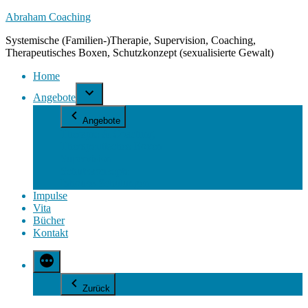
Zum
Abraham Coaching
Inhalt
Systemische (Familien-)Therapie, Supervision, Coaching,
springen
Therapeutisches Boxen, Schutzkonzept (sexualisierte Gewalt)
Home
Angebote
Angebote
Therapie & Coaching
Therapeutisches Boxen
Supervision
Schutzkonzepte
Inhouse-Schulungen
Impulse
Vita
Bücher
Kontakt
Zurück