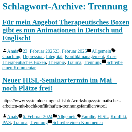
Schlagwort-Archive:
Trennung
Für mein Angebot Therapeutisches Boxen
gibt es nun Animationen in Deutsch und
Englisch!
Veröffentlicht
Veröffentlicht
Schlagwö
Anais
23. Februar 2025
23. Februar 2025
Allgemein
von
in
Coaching
,
Depression
,
Integrität
,
Konfliktmanagement
,
Krise
,
Therapeutisches Boxen
,
Therapie
,
Trauma
,
Trennung
Schreibe
zu
einen Kommentar
Für
mein
Neuer HISL-Seminartermin im Mai –
Angebot
noch Plätze frei!
Therapeutisches
Boxen
gibt
https://www.systemloesungen-hisl.de/workshop/systematisches-
es
arbeiten-mit-hochkonflikthaften-trennungsfamilien/#toc1
nun
Animationen
Veröffentlicht
Veröffentlicht
Schlagwörter:
Anais
6. Februar 2024
Allgemein
Familie
,
HISL
,
Konflikt
,
in
von
in
zu
PAS
,
Trauma
,
Trennung
Schreibe einen Kommentar
Deutsch
Neuer
und