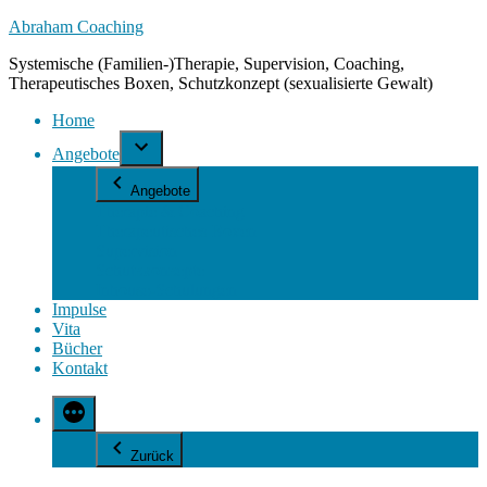
Zum
Abraham Coaching
Inhalt
Systemische (Familien-)Therapie, Supervision, Coaching,
springen
Therapeutisches Boxen, Schutzkonzept (sexualisierte Gewalt)
Home
Angebote
Angebote
Therapie & Coaching
Therapeutisches Boxen
Supervision
Schutzkonzepte
Inhouse-Schulungen
Impulse
Vita
Bücher
Kontakt
Zurück